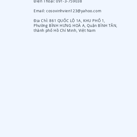
Điện Thoại: 091-3-759038
Email:
cosovinhvien123@yahoo.com
Địa Chỉ: 861 QUỐC LỘ 1A, KHU PHỐ 1,
Phường BÌNH HƯNG HOÀ A, Quận BÌNH TÂN,
thành phố Hồ Chí Minh, Việt Nam