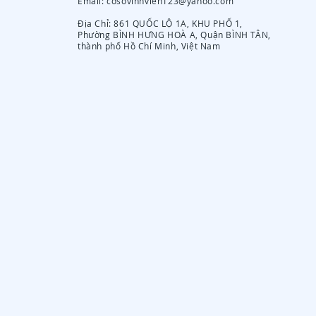
Email:
cosovinhvien123@yahoo.com
Địa Chỉ: 861 QUỐC LỘ 1A, KHU PHỐ 1,
Phường BÌNH HƯNG HOÀ A, Quận BÌNH TÂN,
thành phố Hồ Chí Minh, Việt Nam