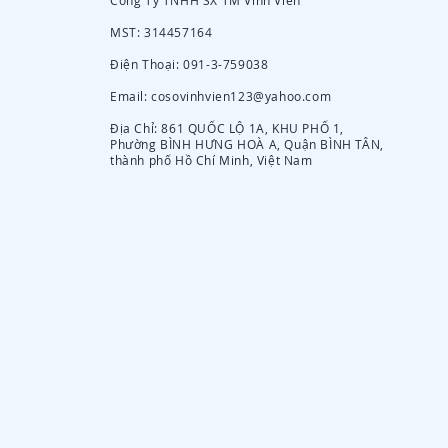
Công Ty TNHH SX TM Vĩnh Viễn
MST: 314457164
Điện Thoại: 091-3-759038
Email:
cosovinhvien123@yahoo.com
Địa Chỉ: 861 QUỐC LỘ 1A, KHU PHỐ 1,
Phường BÌNH HƯNG HOÀ A, Quận BÌNH TÂN,
thành phố Hồ Chí Minh, Việt Nam