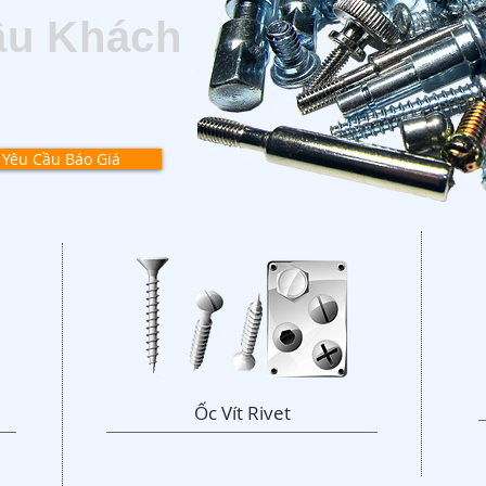
ầu Khách
Yêu Cầu Báo Giá
Ốc ​Vít Rivet