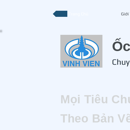
Trang Chủ
Giới
​Ố
Chuy
Mọi Tiêu Ch
Theo Bản V